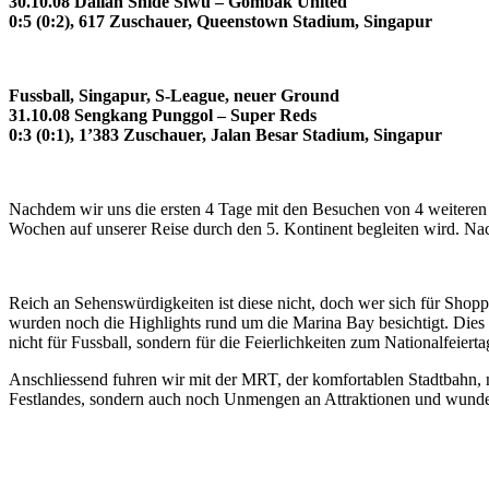
30.10.08 Dalian Shide Siwu – Gombak United
0:5 (0:2), 617 Zuschauer, Queenstown Stadium, Singapur
Fussball, Singapur, S-League, neuer Ground
31.10.08 Sengkang Punggol – Super Reds
0:3 (0:1), 1’383 Zuschauer, Jalan Besar Stadium, Singapur
Nachdem wir uns die ersten 4 Tage mit den Besuchen von 4 weiteren 
Wochen auf unserer Reise durch den 5. Kontinent begleiten wird. Nac
Reich an Sehenswürdigkeiten ist diese nicht, doch wer sich für Shop
wurden noch die Highlights rund um die Marina Bay besichtigt. Dies w
nicht für Fussball, sondern für die Feierlichkeiten zum Nationalfeierta
Anschliessend fuhren wir mit der MRT, der komfortablen Stadtbahn, n
Festlandes, sondern auch noch Unmengen an Attraktionen und wunde