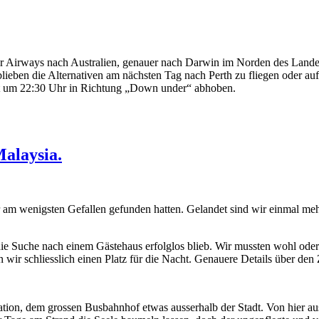
er Airways nach Australien, genauer nach Darwin im Norden des Landes 
 blieben die Alternativen am nächsten Tag nach Perth zu fliegen oder a
erst um 22:30 Uhr in Richtung „Down under“ abhoben.
Malaysia.
 am wenigsten Gefallen gefunden hatten. Gelandet sind wir einmal mehr 
die Suche nach einem Gästehaus erfolglos blieb. Wir mussten wohl oder
wir schliesslich einen Platz für die Nacht. Genauere Details über de
tion, dem grossen Busbahnhof etwas ausserhalb der Stadt. Von hier au