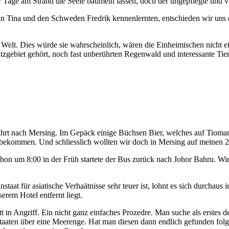
aar Tage am Strand die Seele baumeln lassen, doch der ungepflegte und
n Tina und den Schweden Fredrik kennenlernten, entschieden wir uns e
elt. Dies würde sie wahrscheinlich, wären die Einheimischen nicht ei
tzgebiet gehört, noch fast unberührten Regenwald und interessante Tier
hrt nach Mersing. Im Gepäck einige Büchsen Bier, welches auf Tioman 
 bekommen. Und schliesslich wollten wir doch in Mersing auf meinen 2
on um 8:00 in der Früh startete der Bus zurück nach Johor Bahru. Wir 
staat für asiatische Verhaätnisse sehr teuer ist, lohnt es sich durchaus
rem Hotel entfernt liegt.
 in Angriff. Ein nicht ganz einfaches Prozedre. Man suche als erste
Staaten über eine Meerenge. Hat man diesen dann endlich gefunden folg