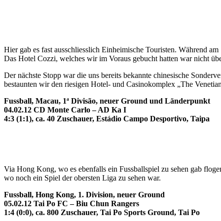
Hier gab es fast ausschliesslich Einheimische Touristen. Während am 
Das Hotel Cozzi, welches wir im Voraus gebucht hatten war nicht ü
Der nächste Stopp war die uns bereits bekannte chinesische Sonderve
bestaunten wir den riesigen Hotel- und Casinokomplex „The Venetian“
Fussball, Macau, 1ª Divisão, neuer Ground und Länderpunkt
04.02.12 CD Monte Carlo – AD Ka I
4:3 (1:1), ca. 40 Zuschauer, Estádio Campo Desportivo, Taipa
Via Hong Kong, wo es ebenfalls ein Fussballspiel zu sehen gab flog
wo noch ein Spiel der obersten Liga zu sehen war.
Fussball, Hong Kong, 1. Division, neuer Ground
05.02.12 Tai Po FC – Biu Chun Rangers
1:4 (0:0), ca. 800 Zuschauer, Tai Po Sports Ground, Tai Po