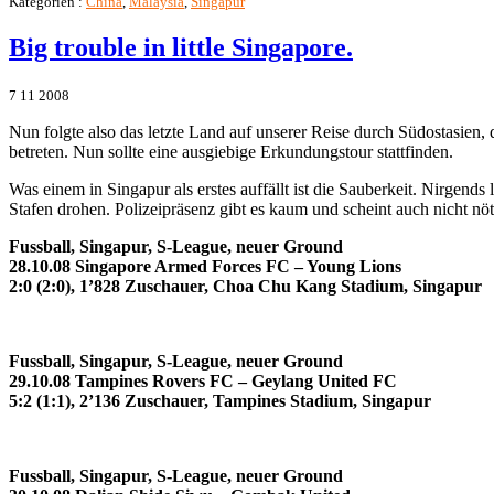
Kategorien :
China
,
Malaysia
,
Singapur
Big trouble in little Singapore.
7
11
2008
Nun folgte also das letzte Land auf unserer Reise durch Südostasien,
betreten. Nun sollte eine ausgiebige Erkundungstour stattfinden.
Was einem in Singapur als erstes auffällt ist die Sauberkeit. Nirgends
Stafen drohen. Polizeipräsenz gibt es kaum und scheint auch nicht nöt
Fussball, Singapur, S-League, neuer Ground
28.10.08 Singapore Armed Forces FC – Young Lions
2:0 (2:0), 1’828 Zuschauer, Choa Chu Kang Stadium, Singapur
Fussball, Singapur, S-League, neuer Ground
29.10.08 Tampines Rovers FC – Geylang United FC
5:2 (1:1), 2’136 Zuschauer, Tampines Stadium, Singapur
Fussball, Singapur, S-League, neuer Ground