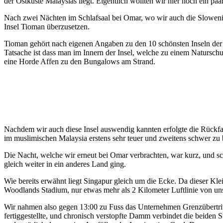
der Ostküste Malaysias liegt. Eigentlich wollten wir hier noch ein p
Nach zwei Nächten im Schlafsaal bei Omar, wo wir auch die Sloweni
Insel Tioman überzusetzen.
Tioman gehört nach eigenen Angaben zu den 10 schönsten Inseln der W
Tatsache ist dass man im Innern der Insel, welche zu einem Naturschu
eine Horde Affen zu den Bungalows am Strand.
Nachdem wir auch diese Insel auswendig kannten erfolgte die Rückfa
im muslimischen Malaysia erstens sehr teuer und zweitens schwer zu
Die Nacht, welche wir erneut bei Omar verbrachten, war kurz, und sch
gleich weiter in ein anderes Land ging.
Wie bereits erwähnt liegt Singapur gleich um die Ecke. Da dieser Klein
Woodlands Stadium, nur etwas mehr als 2 Kilometer Luftlinie von unse
Wir nahmen also gegen 13:00 zu Fuss das Unternehmen Grenzübertritt
fertiggestellte, und chronisch verstopfte Damm verbindet die beiden 