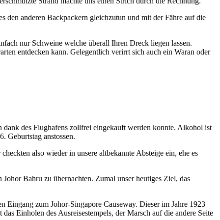
 verschmutzte Strand machte uns einen Strich durch die Rechnung.
s den anderen Backpackern gleichzutun und mit der Fähre auf die
nfach nur Schweine welche überall Ihren Dreck liegen lassen.
arten entdecken kann. Gelegentlich verirrt sich auch ein Waran oder
dank des Flughafens zollfrei eingekauft werden konnte. Alkohol ist
6. Geburtstag anstossen.
checkten also wieder in unsere altbekannte Absteige ein, ehe es
 in Johor Bahru zu übernachten. Zumal unser heutiges Ziel, das
s den Eingang zum Johor-Singapore Causeway. Dieser im Jahre 1923
t das Einholen des Ausreisestempels, der Marsch auf die andere Seite