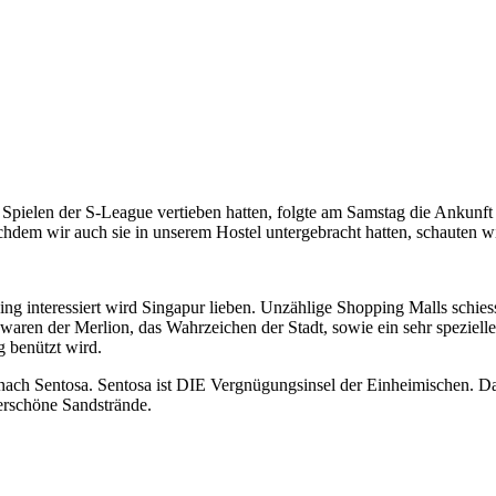
Spielen der S-League vertieben hatten, folgte am Samstag die Ankunft 
hdem wir auch sie in unserem Hostel untergebracht hatten, schauten wi
ping interessiert wird Singapur lieben. Unzählige Shopping Malls schi
aren der Merlion, das Wahrzeichen der Stadt, sowie ein sehr spezielles
g benützt wird.
ach Sentosa. Sentosa ist DIE Vergnügungsinsel der Einheimischen. Darau
rschöne Sandstrände.