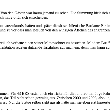
. Von den Gästen war kaum jemand zu sehen. Die Stimmung hielt sich n
ch mit 2:0 für sich entscheiden.
a auszukundschaften und später die süsse chilenische Bardame Paz im H
b und zu vor dass man Besuch von den winzigen Äffchen des angrenz
t weil ich vorhatte einen seiner Mitbewohner zu besuchen. Mit dem Bu
er Talstation redeten dutzende Taxifahrer auf mich ein, denn man kann
men. Für 43 BRS erstand ich ein Ticket für die rund 20-minütige Fahrt i
agen, das Teil sieht schon gewaltig aus. Zwischen 2000 und 2003, also
st. Nur die Statue selber sieht aus als hätte man sie eben erst hingestel