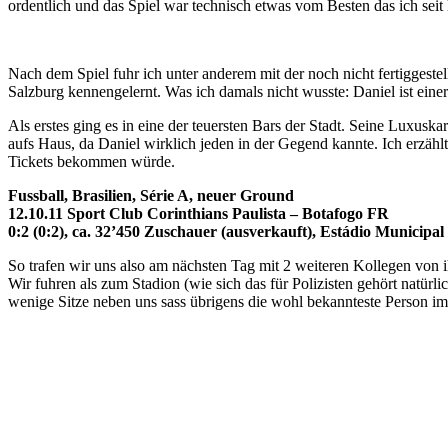
ordentlich und das Spiel war technisch etwas vom Besten das ich seit
Nach dem Spiel fuhr ich unter anderem mit der noch nicht fertiggestel
Salzburg kennengelernt. Was ich damals nicht wusste: Daniel ist eine
Als erstes ging es in eine der teuersten Bars der Stadt. Seine Lux
aufs Haus, da Daniel wirklich jeden in der Gegend kannte. Ich erzähl
Tickets bekommen würde.
Fussball, Brasilien, Série A, neuer Ground
12.10.11 Sport Club Corinthians Paulista – Botafogo FR
0:2 (0:2), ca. 32’450 Zuschauer (ausverkauft), Estádio Municip
So trafen wir uns also am nächsten Tag mit 2 weiteren Kollegen von i
Wir fuhren als zum Stadion (wie sich das für Polizisten gehört natür
wenige Sitze neben uns sass übrigens die wohl bekannteste Person im