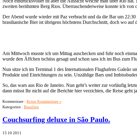
Noch eindrucksvoller ist aber die Aussicht welche man über Rio hat.
zweiten berühmten Berg Rios. Überraschenderweise konnte ich von obe
Der Abend wurde wieder mit Paz verbracht und da die Bar um 22:30 s
brasilianische Bier ist übrigens höchstens Durchschnitt, doch wo auf
Am Mittwoch musste ich um Mittag auschecken und fuhr noch einmal e
wurde den Äffchen tschüss gesagt und schon sass ich im Bus zum Fl
Nun sitze ich im Terminal 1 des Internationalen Flughafens Galeão un
Produkte und Einrichtungen zu sein. Unzählige Bars und Imbissbuden 
So, das wars aus Rio de Janeiro. Nun geht’s weiter zur vorläufig let
dann müsst Ihr nicht auf die Berichte hier verzichten, die Reise geht 
Kommentare :
Keine Kommentare »
Kategorien :
Brasilien
Couchsurfing deluxe in São Paulo.
15
10
2011