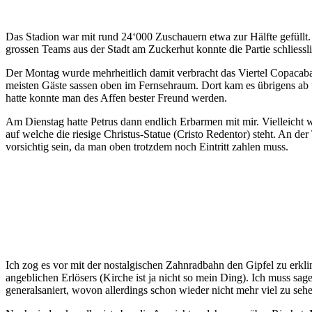
Das Stadion war mit rund 24‘000 Zuschauern etwa zur Hälfte gefüllt
grossen Teams aus der Stadt am Zuckerhut konnte die Partie schliessli
Der Montag wurde mehrheitlich damit verbracht das Viertel Copacaban
meisten Gäste sassen oben im Fernsehraum. Dort kam es übrigens a
hatte konnte man des Affen bester Freund werden.
Am Dienstag hatte Petrus dann endlich Erbarmen mit mir. Vielleich
auf welche die riesige Christus-Statue (Cristo Redentor) steht. An d
vorsichtig sein, da man oben trotzdem noch Eintritt zahlen muss.
Ich zog es vor mit der nostalgischen Zahnradbahn den Gipfel zu erklim
angeblichen Erlösers (Kirche ist ja nicht so mein Ding). Ich muss s
generalsaniert, wovon allerdings schon wieder nicht mehr viel zu sehen i