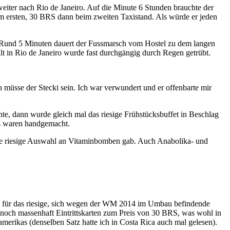
ter nach Rio de Janeiro. Auf die Minute 6 Stunden brauchte der
m ersten, 30 BRS dann beim zweiten Taxistand. Als würde er jeden
 Rund 5 Minuten dauert der Fussmarsch vom Hostel zu dem langen
 in Rio de Janeiro wurde fast durchgängig durch Regen getrübt.
müsse der Stecki sein. Ich war verwundert und er offenbarte mir
nte, dann wurde gleich mal das riesige Frühstücksbuffet in Beschlag
es waren handgemacht.
ine riesige Auswahl an Vitaminbomben gab. Auch Anabolika- und
z für das riesige, sich wegen der WM 2014 im Umbau befindende
 noch massenhaft Eintrittskarten zum Preis von 30 BRS, was wohl in
amerikas (denselben Satz hatte ich in Costa Rica auch mal gelesen).