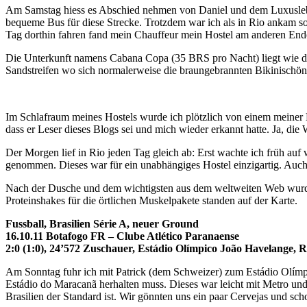
Am Samstag hiess es Abschied nehmen von Daniel und dem Luxusleben
bequeme Bus für diese Strecke. Trotzdem war ich als in Rio ankam s
Tag dorthin fahren fand mein Chauffeur mein Hostel am anderen Ende
Die Unterkunft namens Cabana Copa (35 BRS pro Nacht) liegt wie d
Sandstreifen wo sich normalerweise die braungebrannten Bikinischön
Im Schlafraum meines Hostels wurde ich plötzlich von einem meiner M
dass er Leser dieses Blogs sei und mich wieder erkannt hatte. Ja, die W
Der Morgen lief in Rio jeden Tag gleich ab: Erst wachte ich früh auf
genommen. Dieses war für ein unabhängiges Hostel einzigartig. Auc
Nach der Dusche und dem wichtigsten aus dem weltweiten Web wurde 
Proteinshakes für die örtlichen Muskelpakete standen auf der Karte.
Fussball, Brasilien Série A, neuer Ground
16.10.11 Botafogo FR – Clube Atlético Paranaense
2:0 (1:0), 24’572 Zuschauer, Estádio Olímpico João Havelange, R
Am Sonntag fuhr ich mit Patrick (dem Schweizer) zum Estádio Olímp
Estádio do Maracanã herhalten muss. Dieses war leicht mit Metro un
Brasilien der Standard ist. Wir gönnten uns ein paar Cervejas und sc