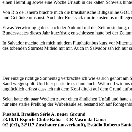
einen Heimflug sowie eine Woche Urlaub in der kalten Schweiz hinte
Von Rio de Janeiro brachte mich die brasilianische Billigairline GO
und Getränke umsonst. Auch der Rucksack durfte kostenlos mitfliege
Etwas Verwirrung gab es nach der Ankunft mit der Zeitumstellung, de
Bundesstaates dieses Jahr kurzfristig entschlossen hatte bei der Zei
In Salvador machte ich mich mit dem Flughafenbus kurz vor Mitternac
des tobenden Sturmes Mitleid mit mir. Auch in Salvador sah ich nur s
Der einzige richtige Sonnentag verbrachte ich wie es sich gehört am 
Sand weggespült. Und hier passierte es dann auch: Während wir uns mi
unglücklich erfasst dass ich mit dem Kopf direkt auf dem Grund aufpr
Selen hatte ein paar Wochen zuvor einen ähnlichen Unfall und hatte 
nur eine starke Prellung der Wirbelsäule sei bestand ich auf Röntge
Fussball, Brasilien Série A, neuer Ground
23.10.11 Esporte Clube Bahia – CR Vasco da Gama
0:2 (0:1), 32’117 Zuschauer (ausverkauft), Estádio Roberto Sant