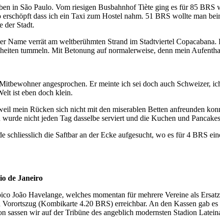
 in São Paulo. Vom riesigen Busbahnhof Tiète ging es für 85 BRS wei
o erschöpft dass ich ein Taxi zum Hostel nahm. 51 BRS wollte man bei
 der Stadt.
er Name verrät am weltberühmten Strand im Stadtviertel Copacabana.
heiten tummeln. Mit Betonung auf normalerweise, denn mein Aufenthalt
itbewohner angesprochen. Er meinte ich sei doch auch Schweizer, ich 
elt ist eben doch klein.
 weil mein Rücken sich nicht mit den miserablen Betten anfreunden kon
h wurde nicht jeden Tag dasselbe serviert und die Kuchen und Pancak
schliesslich die Saftbar an der Ecke aufgesucht, wo es für 4 BRS e
io de Janeiro
ico João Havelange, welches momentan für mehrere Vereine als Ersat
d Vorortszug (Kombikarte 4.20 BRS) erreichbar. An den Kassen gab es
hon sassen wir auf der Tribüne des angeblich modernsten Stadion Latein