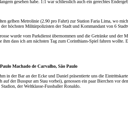
 langem gesehen habe. 1:1 war schliesslich auch ein gerechtes Endergeb
lten gelben Metrolinie (2.90 pro Fahrt) zur Station Faria Lima, wo mich
r der höchsten Militärpolizisten der Stadt und Kommandant von 6 Stadt
uskarrosse wurde vom Parkdienst übernommen und die Getränke und der 
te ihm dass ich am nächsten Tag zum Corinthians-Spiel fahren wollte. E
al Paulo Machado de Carvalho, São Paulo
hm in der Bar an der Ecke und Daniel präsentierte uns die Eintrittskar
lich auf der Busspur am Stau vorbei), genossen ein paar Bierchen vor d
 Stadion, der Weltklasse-Fussballer Ronaldo.