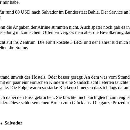
r mir habe.
L für rund 80 USD nach Salvador im Bundesstaat Bahia. Der Service an B
n.
nn die Angaben der Airline stimmten nicht. Auch später noch gab es i
tumstellung mitzumachen. Offenbar vergass man aber die Bevölkerung da
ht auf ins Zentrum. Die Fahrt kostete 3 BRS und der Fahrer lud mich f
elten die Sonne.
Strand unweit des Hostels. Oder besser gesagt: An dem was vom Strand n
t ein paar einheimischen Kindern eine Sandschlacht lieferten tauchte 
allte. Die Folge waren so starke Rückenschmerzen dass ich tags darauf
sich dabei den Fuss gebrochen. Sie brachte mich auch gleich zum engli
nbilder. Diese schlossen einen Bruch zum Glück aus. Die ganze Prozed
os, Salvador