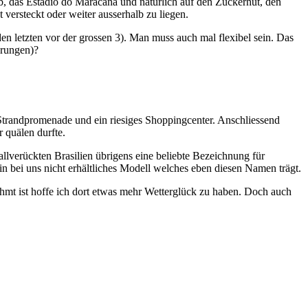
b, das Estádio do Maracanã und natürlich auf den Zuckerhut, den
ersteckt oder weiter ausserhalb zu liegen.
 letzten vor der grossen 3). Man muss auch mal flexibel sein. Das
hrungen)?
Strandpromenade und ein riesiges Shoppingcenter. Anschliessend
 quälen durfte.
allverückten Brasilien übrigens eine beliebte Bezeichnung für
 bei uns nicht erhältliches Modell welches eben diesen Namen trägt.
rühmt ist hoffe ich dort etwas mehr Wetterglück zu haben. Doch auch