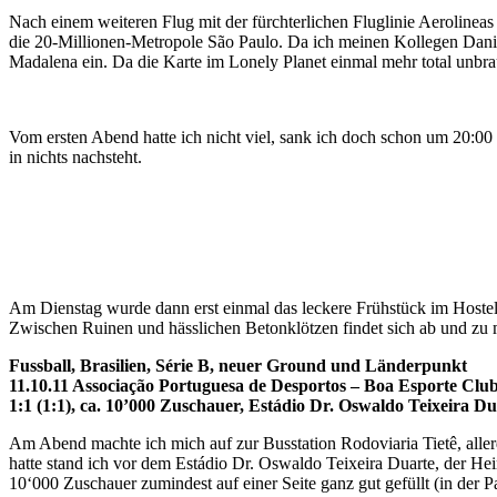
Nach einem weiteren Flug mit der fürchterlichen Fluglinie Aerolineas 
die 20-Millionen-Metropole São Paulo. Da ich meinen Kollegen Daniel 
Madalena ein. Da die Karte im Lonely Planet einmal mehr total unbra
Vom ersten Abend hatte ich nicht viel, sank ich doch schon um 20:00
in nichts nachsteht.
Am Dienstag wurde dann erst einmal das leckere Frühstück im Hostel g
Zwischen Ruinen und hässlichen Betonklötzen findet sich ab und zu ma
Fussball, Brasilien, Série B, neuer Ground und Länderpunkt
11.10.11 Associação Portuguesa de Desportos – Boa Esporte Clu
1:1 (1:1), ca. 10’000 Zuschauer, Estádio Dr. Oswaldo Teixeira Du
Am Abend machte ich mich auf zur Busstation Rodoviaria Tietê, all
hatte stand ich vor dem Estádio Dr. Oswaldo Teixeira Duarte, der Hei
10‘000 Zuschauer zumindest auf einer Seite ganz gut gefüllt (in der