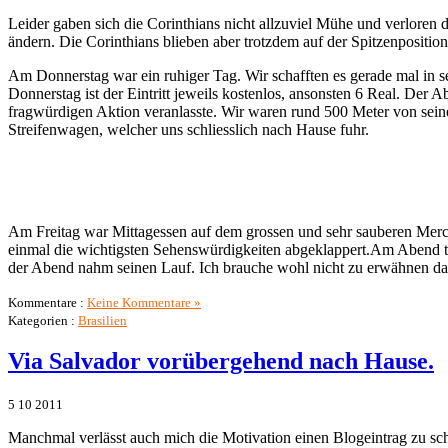
Leider gaben sich die Corinthians nicht allzuviel Mühe und verlore
ändern. Die Corinthians blieben aber trotzdem auf der Spitzenposition
Am Donnerstag war ein ruhiger Tag. Wir schafften es gerade mal in
Donnerstag ist der Eintritt jeweils kostenlos, ansonsten 6 Real. Der
fragwürdigen Aktion veranlasste. Wir waren rund 500 Meter von sein
Streifenwagen, welcher uns schliesslich nach Hause fuhr.
Am Freitag war Mittagessen auf dem grossen und sehr sauberen Mercad
einmal die wichtigsten Sehenswürdigkeiten abgeklappert.Am Abend t
der Abend nahm seinen Lauf. Ich brauche wohl nicht zu erwähnen da
Kommentare :
Keine Kommentare »
Kategorien :
Brasilien
Via Salvador vorübergehend nach Hause.
5
10
2011
Manchmal verlässt auch mich die Motivation einen Blogeintrag zu sch