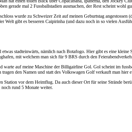
 Man hat einen tollen Blick über Copacabana, Ipanema, den Jockey Clu
n gerade mal 2 Fussballstadien ausmachen, der Rest scheint wohl gut v
chloss wurde zu Schweizer Zeit auf meinen Geburtstag angestossen (den
 der Welt gibt es besseren Caipirinha (und dazu noch in so vielen Ausfü
twas stadteinwärts, nämlich nach Botafogo. Hier gibt es eine kleine 
ughafen, mit welchem man sich für 9 BRS durch den Feierabendverkehr
d warte auf meine Maschine der Billigairline Gol. Gol scheint im fussb
tragen den Namen und statt des Volkswagen Golf verkauft man hier ein
zten Station vor dem Heimflug. Da auch dieser Ort für seine Strände be
ja noch rund 5 Monate weiter.