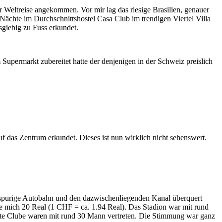
er Weltreise angekommen. Vor mir lag das riesige Brasilien, genauer
 Nächte im Durchschnittshostel Casa Club im trendigen Viertel Villa
sgiebig zu Fuss erkundet.
upermarkt zubereitet hatte der denjenigen in der Schweiz preislich
uf das Zentrum erkundet. Dieses ist nun wirklich nicht sehenswert.
.
)-spurige Autobahn und den dazwischenliegenden Kanal überquert
ete mich 20 Real (1 CHF = ca. 1.94 Real). Das Stadion war mit rund
porte Clube waren mit rund 30 Mann vertreten. Die Stimmung war ganz