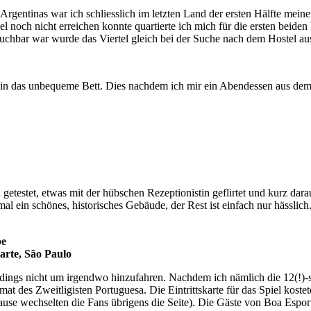
Argentinas war ich schliesslich im letzten Land der ersten Hälfte mein
noch nicht erreichen konnte quartierte ich mich für die ersten beiden
uchbar war wurde das Viertel gleich bei der Suche nach dem Hostel au
 in das unbequeme Bett. Dies nachdem ich mir ein Abendessen aus dem S
etestet, etwas mit der hübschen Rezeptionistin geflirtet und kurz dara
l ein schönes, historisches Gebäude, der Rest ist einfach nur hässlich
be
arte, São Paulo
erdings nicht um irgendwo hinzufahren. Nachdem ich nämlich die 12(!
mat des Zweitligisten Portuguesa. Die Eintrittskarte für das Spiel kost
 Pause wechselten die Fans übrigens die Seite). Die Gäste von Boa Es