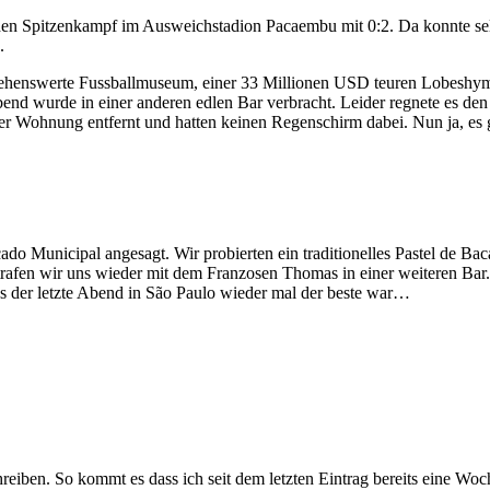
n den Spitzenkampf im Ausweichstadion Pacaembu mit 0:2. Da konnte se
.
 sehenswerte Fussballmuseum, einer 33 Millionen USD teuren Lobeshym
 Abend wurde in einer anderen edlen Bar verbracht. Leider regnete es d
er Wohnung entfernt und hatten keinen Regenschirm dabei. Nun ja, es 
o Municipal angesagt. Wir probierten ein traditionelles Pastel de Ba
rafen wir uns wieder mit dem Franzosen Thomas in einer weiteren Bar.
s der letzte Abend in São Paulo wieder mal der beste war…
reiben. So kommt es dass ich seit dem letzten Eintrag bereits eine W